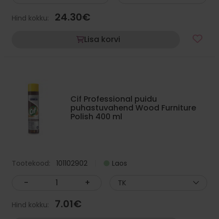
24.30
€
Hind kokku:
Lisa korvi
Cif Professional puidu
puhastuvahend Wood Furniture
Polish 400 ml
Tootekood:
101102902
Laos
-
+
TK
7.01
€
Hind kokku: