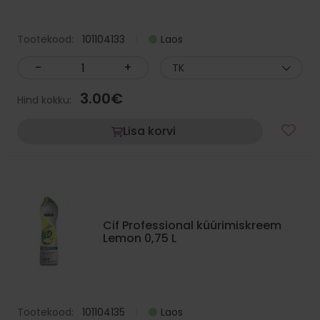
Tootekood:
101104133
Laos
-
+
TK
3.00
€
Hind kokku:
Lisa korvi
Cif Professional küürimiskreem
Lemon 0,75 L
Tootekood:
101104135
Laos