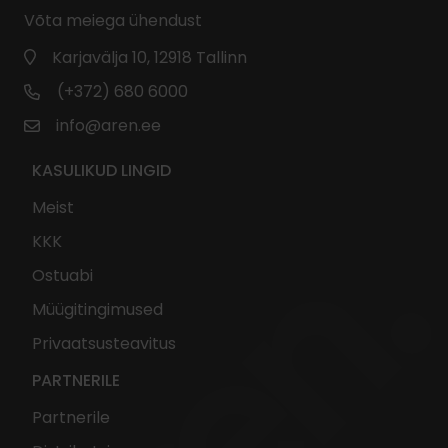
Võta meiega ühendust
Karjavälja 10, 12918 Tallinn
(+372) 680 6000
info@aren.ee
KASULIKUD LINGID
Meist
KKK
Ostuabi
Müügitingimused
Privaatsusteavitus
PARTNERILE
Partnerile