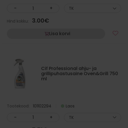
-
+
TK
3.00
€
Hind kokku:
Lisa korvi
Cif Professional ahju- ja
grillipuhastusaine Oven&Grill 750
ml
Tootekood:
101102294
Laos
-
+
TK