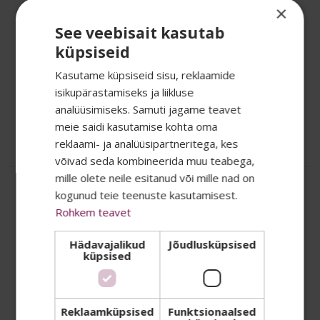
×
See veebisait kasutab
küpsiseid
Tootekood:
7518677
Laos
Kasutame küpsiseid sisu, reklaamide
-
+
TK
isikupärastamiseks ja liikluse
5.70
€
analüüsimiseks. Samuti jagame teavet
Hind kokku:
meie saidi kasutamise kohta oma
Lisa korvi
reklaami- ja analüüsipartneritega, kes
SALADUST TAHAD
võivad seda kombineerida muu teabega,
mille olete neile esitanud või mille nad on
TEADA? 👀
kogunud teie teenuste kasutamisest.
Rohkem teavet
Cif Professional klaasi- ja
Oma uudiskirjas jagame kõige
üldpuhastusvahend
Hädavajalikud
Jõudlusküpsised
Window&Multi Surface 750 ml
küpsised
eksklusiivsemaid eripakkumisi, parimaid
soodustusi ja infot uudistoodete kohta.
Liitu meie listiga ja kõik see jõuab Sinu
Reklaamküpsised
Funktsionaalsed