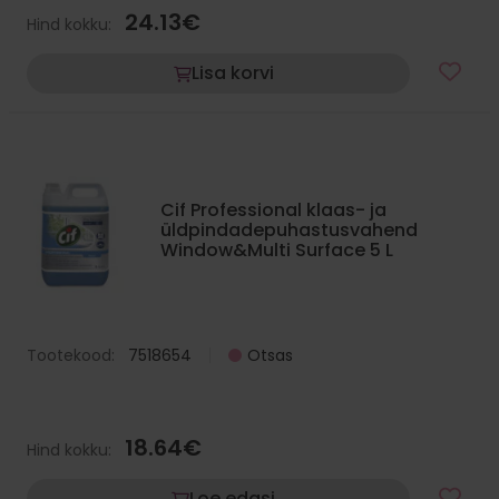
24.13
€
Hind kokku:
Lisa korvi
Cif Professional klaas- ja
üldpindadepuhastusvahend
Window&Multi Surface 5 L
Tootekood:
7518654
Otsas
18.64
€
Hind kokku:
Loe edasi