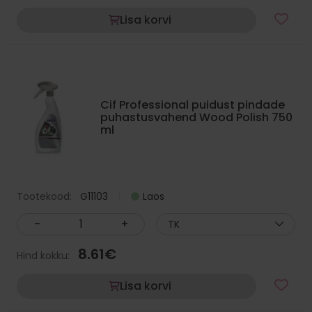
Lisa korvi
Cif Professional puidust pindade
puhastusvahend Wood Polish 750
ml
Tootekood:
G11103
Laos
-
+
TK
8.61
€
Hind kokku:
Lisa korvi