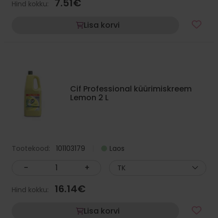
7.51
€
Hind kokku:
Lisa korvi
Cif Professional küürimiskreem
Lemon 2 L
Tootekood:
101103179
Laos
-
+
TK
16.14
€
Hind kokku:
Lisa korvi