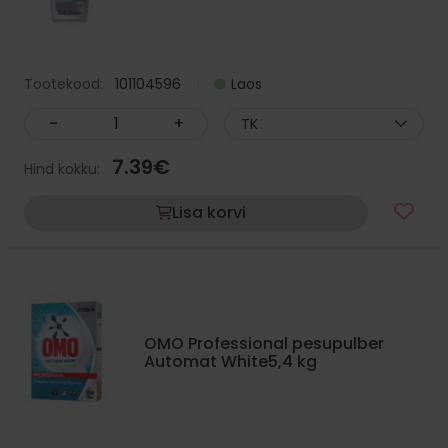
Tootekood:
101104596
Laos
-
+
TK
7.39
€
Hind kokku:
Lisa korvi
OMO Professional pesupulber
Automat White5,4 kg