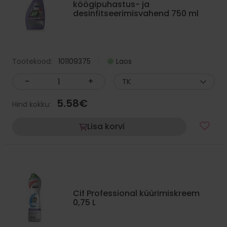
köögipuhastus- ja
desinfitseerimisvahend 750 ml
Tootekood:
101109375
Laos
-
+
TK
5.58
€
Hind kokku:
Lisa korvi
Cif Professional küürimiskreem
0,75 L