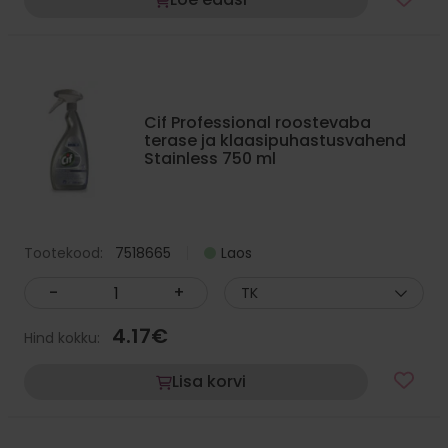
Cif Professional roostevaba
terase ja klaasipuhastusvahend
Stainless 750 ml
Tootekood:
7518665
Laos
-
+
TK
4.17
€
Hind kokku:
Lisa korvi