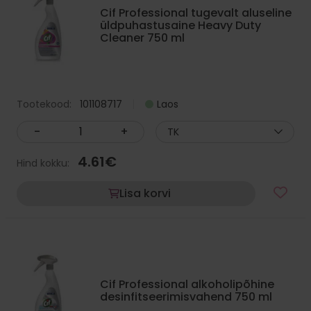
Cif Professional tugevalt aluseline
üldpuhastusaine Heavy Duty
Cleaner 750 ml
Tootekood:
101108717
Laos
-
+
TK
4.61
€
Hind kokku:
Lisa korvi
Cif Professional alkoholipõhine
desinfitseerimisvahend 750 ml