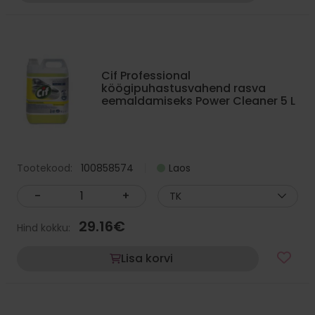
Cif Professional
köögipuhastusvahend rasva
eemaldamiseks Power Cleaner 5 L
Tootekood:
100858574
Laos
-
+
TK
29.16
€
Hind kokku:
Lisa korvi