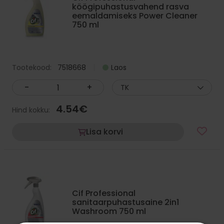
köögipuhastusvahend rasva
eemaldamiseks Power Cleaner
750 ml
Tootekood:
7518668
Laos
-
+
TK
4.54
€
Hind kokku:
Lisa korvi
Cif Professional
sanitaarpuhastusaine 2in1
Washroom 750 ml