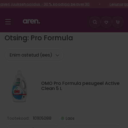
 juuksehooldus -30% koodiga beaver30
•
Leiunurgas kõi
Liigu
sisu
Otsing: Pro Formula
juurde
OMO Pro Formula pesugeel Active
Clean 5 L
Tootekood:
101105088
Laos