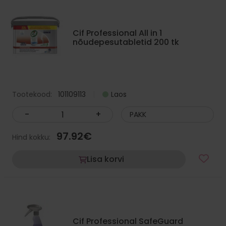
Cif Professional All in 1
nõudepesutabletid 200 tk
Tootekood:
101109113
Laos
-
+
PAKK
97.92
€
Hind kokku:
Lisa korvi
Cif Professional SafeGuard