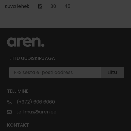
Kuva lehel:
15
30
45
LIITU UUDISKIRJAGA
Liitu
TELLIMINE
(+372) 606 6060
tellimus@aren.ee
KONTAKT