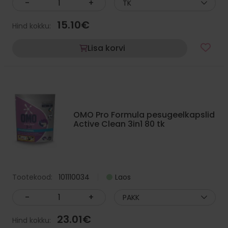
-
+
TK
Twister Pad 14" kollane 355 mm
15.10
€
Hind kokku:
0.00
€
Lisa korvi
LISA KORVI
OMO Pro Formula pesugeelkapslid
Active Clean 3in1 80 tk
Tootekood:
101110034
Laos
-
+
PAKK
23.01
€
Hind kokku: