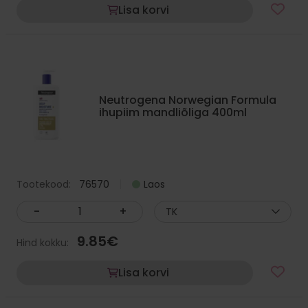
Lisa korvi
Neutrogena Norwegian Formula
ihupiim mandliõliga 400ml
Tootekood:
76570
Laos
-
+
TK
9.85
€
Hind kokku:
Lisa korvi