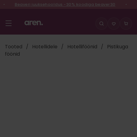
•
Beaveri juuksehooldus -30% koodiga beaver30
•
Võ
Liigu
sisu
juurde
Tooted
/
Hotellidele
/
Hotelliföönid
/
Pistikuga
föönid