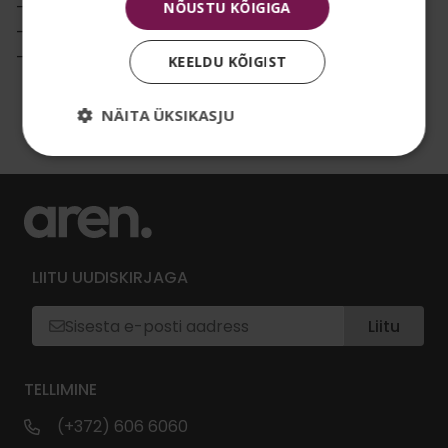
– 50 cm spiraalkaabel
NÕUSTU KÕIGIGA
– Otseühendus vooluvõrku
– Võimsus 1400 W
KEELDU KÕIGIST
NÄITA ÜKSIKASJU
LIITU UUDISKIRJAGA
Liitu
TELLIMINE
(+372) 606 6060