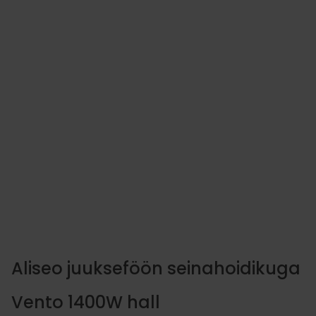
Mayeri Professional kla
Antistatic 5 
5.36
€
LISA KORVI
Aliseo juukseföön seinahoidikuga
Vento 1400W hall