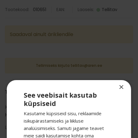
Tootekood:
010651
EAN:
Laoseis:
Tellitav
Saadaval ainult ärikliendile
Tellimiseks kirjuta tellitav@aren.ee
×
TOOTE INFO
See veebisait kasutab
küpsiseid
Kategooria:
Hotellidele
,
Kasutame küpsiseid sisu, reklaamide
Hotelliföönid
,
Pistikuga föönid
isikupärastamiseks ja liikluse
Liik:
hotelli föön
analüüsimiseks. Samuti jagame teavet
meie saidi kasutamise kohta oma