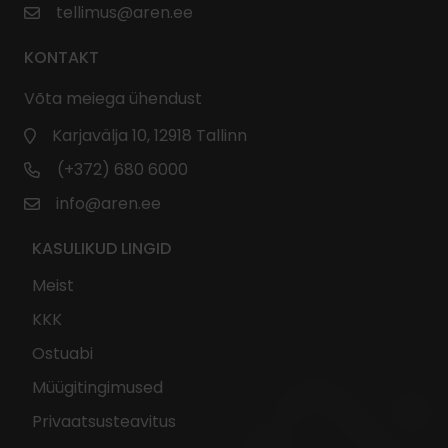
tellimus@aren.ee
KONTAKT
Võta meiega ühendust
Karjavälja 10, 12918 Tallinn
(+372) 680 6000
info@aren.ee
KASULIKUD LINGID
Meist
KKK
Ostuabi
Müügitingimused
Privaatsusteavitus