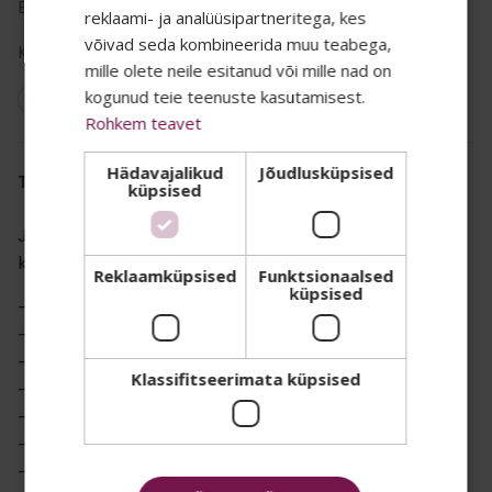
Bränd:
ALISEO
reklaami- ja analüüsipartneritega, kes
SALADUST TAHAD
võivad seda kombineerida muu teabega,
Kastis:
1
mille olete neile esitanud või mille nad on
TEADA? 👀
kogunud teie teenuste kasutamisest.
Vegan: Ei
Rohkem teavet
Oma uudiskirjas jagame kõige
Hädavajalikud
Jõudlusküpsised
TOOTE KIRJELDUS
küpsised
eksklusiivsemaid eripakkumisi, parimaid
soodustusi ja infot uudistoodete kohta.
Juukseföön igapäevaseks juuste kuivatamiseks ja
kujundamiseks.
Liitu meie listiga ja kõik see jõuab Sinu
Reklaamküpsised
Funktsionaalsed
küpsised
postkasti 🤫
– Seinahoidikuga
– Katkestuslülitiga HANG-UP hoidik
Email
– Ioontehnoloogia
Klassifitseerimata küpsised
– 3 temperatuuriastet
– 2 õhukiirust
Tahan liituda
Ei, aitäh
– Eemaldatav otsik
– BLDC-mootor