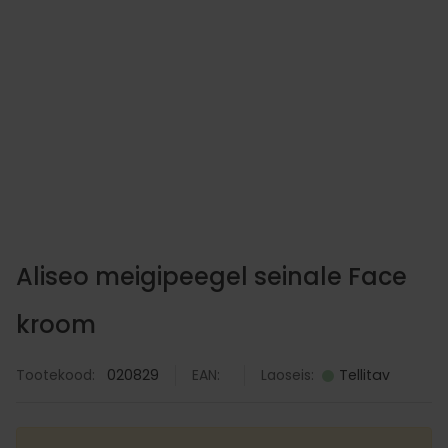
Zippo tulemasin Diag
33.41
€
LISA KORVI
Aliseo meigipeegel seinale Face
kroom
Tootekood:
020829
EAN:
Laoseis:
Tellitav