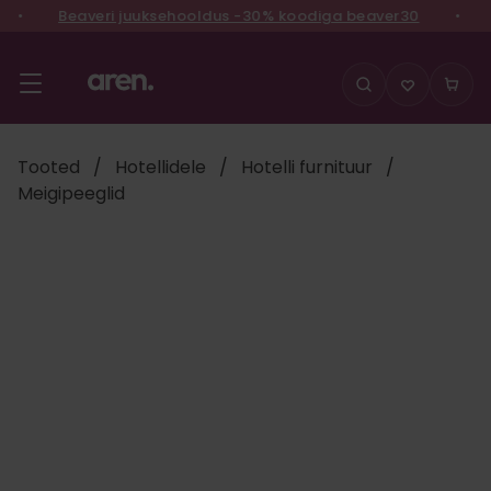
•
Beaveri juuksehooldus -30% koodiga beaver30
•
V
Liigu
sisu
juurde
Tooted
/
Hotellidele
/
Hotelli furnituur
/
Meigipeeglid