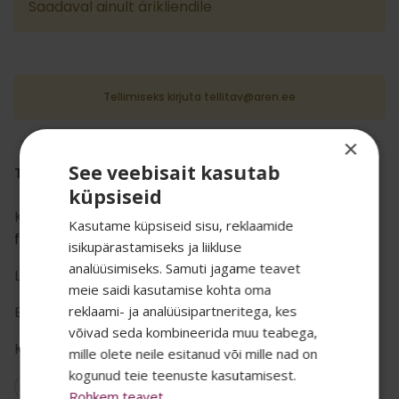
Saadaval ainult ärikliendile
Tellimiseks kirjuta tellitav@aren.ee
×
See veebisait kasutab
TOOTE INFO
küpsiseid
Kategooria:
Hotellidele
,
Hotelli
Kasutame küpsiseid sisu, reklaamide
furnituur
,
Meigipeeglid
isikupärastamiseks ja liikluse
analüüsimiseks. Samuti jagame teavet
Liik:
hotelli pisifurnituur
meie saidi kasutamise kohta oma
Bränd:
ALISEO
reklaami- ja analüüsipartneritega, kes
SALADUST TAHAD
võivad seda kombineerida muu teabega,
Kastis:
1
mille olete neile esitanud või mille nad on
TEADA? 👀
kogunud teie teenuste kasutamisest.
Vegan: Ei
Rohkem teavet