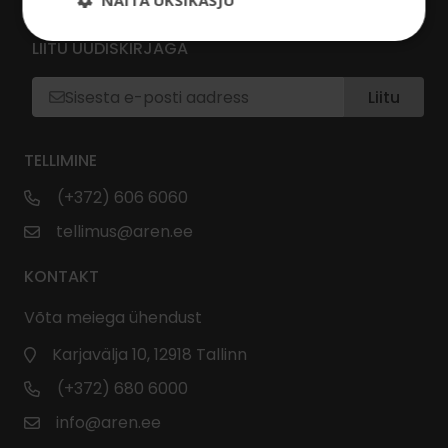
NÄITA ÜKSIKASJU
LIITU UUDISKIRJAGA
Liitu
TELLIMINE
(+372) 606 6060
tellimus@aren.ee
KONTAKT
Võta meiega ühendust
Karjavälja 10, 12918 Tallinn
(+372) 680 6000
info@aren.ee