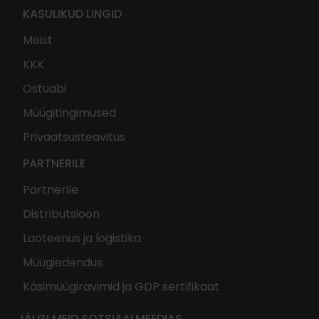
KASULIKUD LINGID
Meist
KKK
Ostuabi
Müügitingimused
Privaatsusteavitus
PARTNERILE
Partnerile
Distributsioon
Laoteenus ja logistika
Müügiedendus
Käsimüügiravimid ja GDP sertifikaat
JÄLGI MEID SOTSIAALMEEDIAS