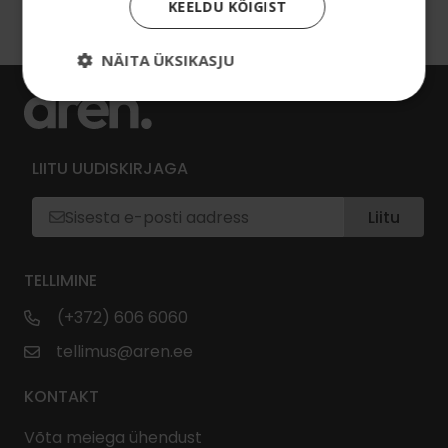
KEELDU KÕIGIST
NÄITA ÜKSIKASJU
LIITU UUDISKIRJAGA
Liitu
TELLIMINE
(+372) 606 6060
tellimus@aren.ee
KONTAKT
Võta meiega ühendust