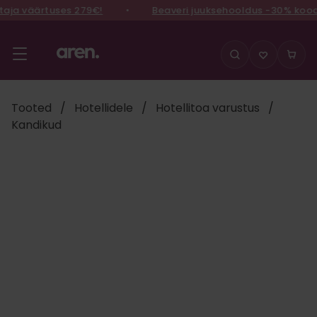
ja väärtuses 279€!
•
Beaveri juuksehooldus -30% koodi
Liigu
sisu
juurde
Tooted
/
Hotellidele
/
Hotellitoa varustus
/
Kandikud