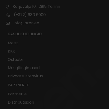
Karjavälja 10, 12918 Tallinn
(+372) 680 6000
info@aren.ee
KASULIKUD LINGID
Meist
KKK
Ostuabi
Müügitingimused
Privaatsusteavitus
PARTNERILE
Partnerile
Distributsioon