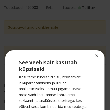
Tootekood:
190003
EAN:
Laoseis:
Tellitav
Saadaval ainult ärikliendile
Tellimiseks kirjuta tellitav@aren.ee
×
See veebisait kasutab
küpsiseid
TOOTE INFO
Kasutame küpsiseid sisu, reklaamide
isikupärastamiseks ja liikluse
Kategooria:
Hotellidele
,
Hotellitoa
analüüsimiseks. Samuti jagame teavet
varustus
,
Kandikud
meie saidi kasutamise kohta oma
reklaami- ja analüüsipartneritega, kes
SALADUST TAHAD
Liik:
hotelli pisifurnituur
võivad seda kombineerida muu teabega,