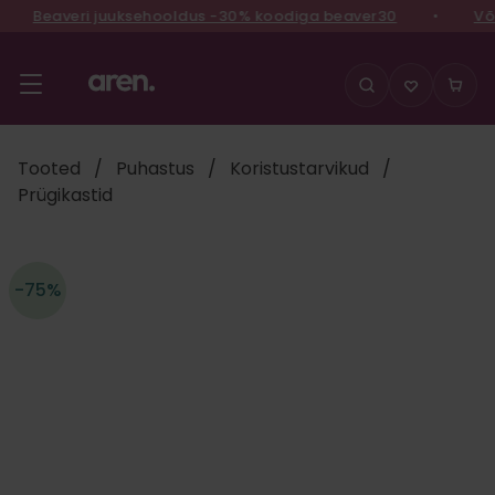
Beaveri juuksehooldus -30% koodiga beaver30
•
Võid
Liigu
sisu
juurde
Tooted
/
Puhastus
/
Koristustarvikud
/
Prügikastid
-75%