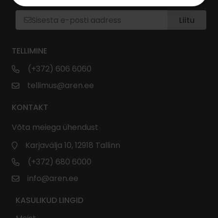
Liitu
TELLIMINE
(+372) 606 6060
tellimus@aren.ee
KONTAKT
Võta meiega ühendust
Karjavälja 10, 12918 Tallinn
(+372) 680 6000
info@aren.ee
KASULIKUD LINGID