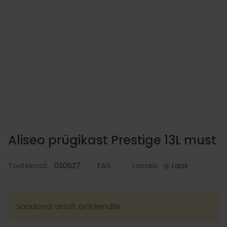
GP patarei CR24
4.60
€
LISA KORVI
Aliseo prügikast Prestige 13L must
Tootekood:
030627
EAN:
Laoseis:
Laos
Saadaval ainult ärikliendile