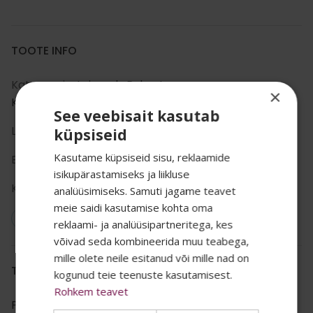
TOOTE INFO
Kategooria:
Leiunurk
,
Puhastus
,
×
Koristustarvikud
,
Prügikastid
See veebisait kasutab
Liik:
hotelli pisifurnituur
küpsiseid
Kasutame küpsiseid sisu, reklaamide
Bränd:
ALISEO
isikupärastamiseks ja liikluse
Kastis:
1
analüüsimiseks. Samuti jagame teavet
meie saidi kasutamise kohta oma
Vegan: Ei
reklaami- ja analüüsipartneritega, kes
SALADUST TAHAD
võivad seda kombineerida muu teabega,
mille olete neile esitanud või mille nad on
TEADA? 👀
TOOTE KIRJELDUS
kogunud teie teenuste kasutamisest.
Rohkem teavet
Prügikast hotellitubadesse ja avalikesse ruumidesse