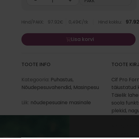
-
+
PAKK
97.9
Hind/PAKK:
97.92
€
0,49
€
/tk
Hind kokku:
Lisa korvi
TOOTE INFO
TOOTE KIR
Kategooria:
Puhastus
,
Cif Pro For
Nõudepesuvahendid
,
Masinpesu
täiustatud 
Täielik lah
Liik:
nõudepesuaine masinale
soola funkt
plekid, nagu
Bränd:
Cif
katlakivi t
säravad nõu
Kastis:
Puudub
Eelised