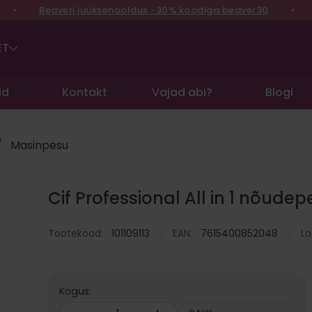
Beaveri juuksehooldus -30% koodiga beaver30
•
Võid
ET
id
Kontakt
Vajad abi?
Blogi
/
Masinpesu
Cif Professional All in 1 nõude
La
Tootekood:
101109113
EAN:
7615400852048
Kogus: