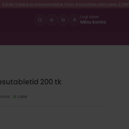
a Valera professionaalne föön-koolutaja väärtuses 279€!
Logi sisse
Minu konto
pesutabletid 200 tk
oseis:
Laos