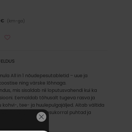
2
€
(km-ga)
JELDUS
mula All in 1 nõudepesutabletid – uue ja
koostise ning värske lõhnaga.
endus, mis sisaldab nii loputusvahendi kui ka
siooni. Eemaldab tõhusalt tugeva rasva ja
 kohvi-, tee- ja huulepulgajäljed. Aitab vältida
eket ning tagab igal pesukorral puhtad ja
d ja klaasid.