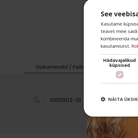
See veebis
Kasutame küpsisei
teavet meie saidi
kombineerida muu 
kasutamisest.
Ro
Hädavajalikud
küpsised
Dokumendid / Failid
Kasuta
NÄITA ÜKSI
101109113-01
PDF