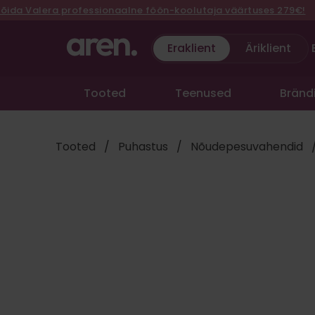
Liigu
Valera professionaalne föön-koolutaja väärtuses 279€!
•
sisu
juurde
Eraklient
Äriklient
Tooted
Teenused
Bränd
Tooted
/
Puhastus
/
Nõudepesuvahendid