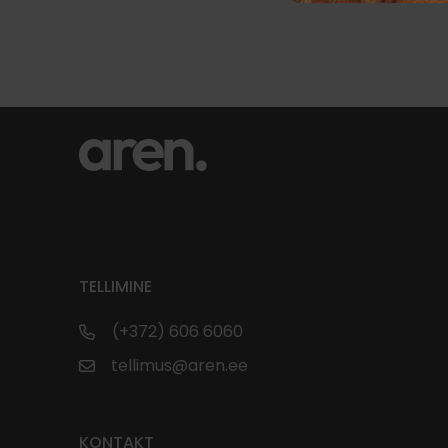
TELLIMINE
(+372) 606 6060
tellimus@aren.ee
KONTAKT