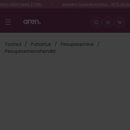
ja väärtuses 279€!
•
Beaveri juuksehooldus -30% koodi
Liigu
sisu
juurde
Tooted
/
Puhastus
/
Pesupesemine
/
Pesupesemisvahendid