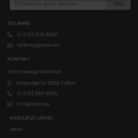
Liitu
TELLIMINE
(+372) 606 6060
tellimus@aren.ee
KONTAKT
Võta meiega ühendust
Karjavälja 10, 12918 Tallinn
(+372) 680 6000
info@aren.ee
KASULIKUD LINGID
Meist