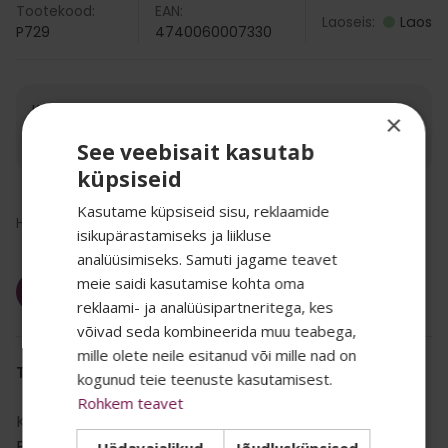
Tootekood:
EAN:
Laoseis:
Laos
P729
4740060007330
Kogus:
×
-
+
TK
See veebisait kasutab
küpsiseid
26.14
€
Kasutame küpsiseid sisu, reklaamide
Hind kokku:
Hind/TK:
26.14
€
2,61
€
/kg
isikupärastamiseks ja liikluse
(km-ga)
analüüsimiseks. Samuti jagame teavet
meie saidi kasutamise kohta oma
Lisa korvi
reklaami- ja analüüsipartneritega, kes
SALADUST TAHAD
võivad seda kombineerida muu teabega,
mille olete neile esitanud või mille nad on
TEADA? 👀
TOOTE INFO
kogunud teie teenuste kasutamisest.
Rohkem teavet
Kategooria:
Puhastus
,
Oma uudiskirjas jagame kõige
Pesupesemine
,
Hädavajalikud
Jõudlusküpsised