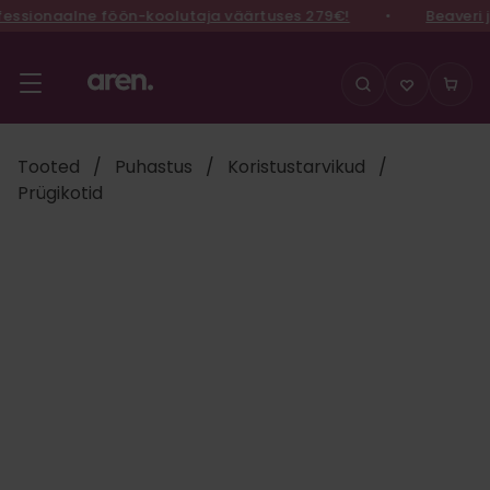
ssionaalne föön-koolutaja väärtuses 279€!
•
Beaveri j
Liigu
sisu
juurde
Tooted
/
Puhastus
/
Koristustarvikud
/
Prügikotid