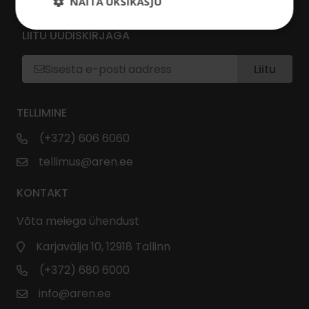
NÄITA ÜKSIKASJU
LIITU UUDISKIRJAGA
Liitu
TELLIMINE
(+372) 606 6060
tellimus@aren.ee
KONTAKT
Võta meiega ühendust
Karjavälja 10, 12918 Tallinn
(+372) 680 6000
info@aren.ee