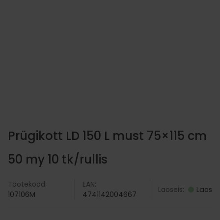
0 den sukkpüksid
Biozell Professional tooni
€
9.90
€
VI
LISA KORVI
Prügikott LD 150 L must 75×115 cm
50 my 10 tk/rullis
Tootekood:
EAN:
Laoseis:
Laos
107106M
4741142004667