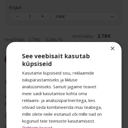
Kogus:
-
+
PAKK
2.78
€
Hind kokku:
Hind/PAKK:
2.78
€
0,28
€
/tk
(km-ga)
×
See veebisait kasutab
Lisa korvi
küpsiseid
Kasutame küpsiseid sisu, reklaamide
isikupärastamiseks ja liikluse
TOOTE INFO
analüüsimiseks. Samuti jagame teavet
meie saidi kasutamise kohta oma
Kategooria:
Puhastus
,
reklaami- ja analüüsipartneritega, kes
SALADUST TAHAD
Koristustarvikud
,
Prügikotid
võivad seda kombineerida muu teabega,
mille olete neile esitanud või mille nad on
Liik:
prügikott
TEADA? 👀
kogunud teie teenuste kasutamisest.
Bränd:
Muu
Rohkem teavet