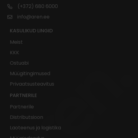
(+372) 680 6000
info@aren.ee
KASULIKUD LINGID
Meist
KKK
Ostuabi
Müügitingimused
Privaatsusteavitus
PARTNERILE
Partnerile
Distributsioon
Laoteenus ja logistika