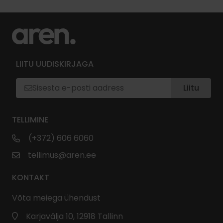
LIITU UUDISKIRJAGA
Liitu
TELLIMINE
(+372) 606 6060
tellimus@aren.ee
KONTAKT
Võta meiega ühendust
Karjavälja 10, 12918 Tallinn