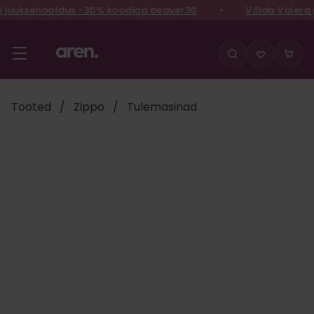
juuksehooldus -30% koodiga beaver30
•
Võida Valera pr
Liigu
sisu
juurde
Tooted
/
Zippo
/
Tulemasinad