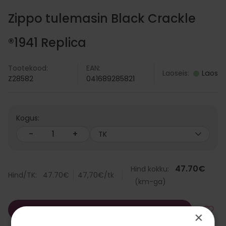
Zippo tulemasin Black Crackle
®1941 Replica
Tootekood:
EAN:
Laoseis:
Laos
Z28582
041689285821
Kogus:
-
+
TK
47.70
€
Hind kokku:
Hind/TK:
47.70
€
47,70
€
/tk
(km-ga)
Lisa korvi
×