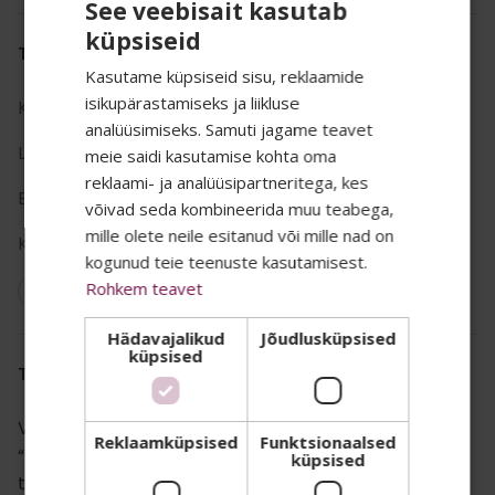
See veebisait kasutab
küpsiseid
TOOTE INFO
Kasutame küpsiseid sisu, reklaamide
isikupärastamiseks ja liikluse
Kategooria:
Zippo
,
Tulemasinad
analüüsimiseks. Samuti jagame teavet
Liik:
tulemasin
meie saidi kasutamise kohta oma
reklaami- ja analüüsipartneritega, kes
SALADUST TAHAD
Bränd:
Zippo
võivad seda kombineerida muu teabega,
mille olete neile esitanud või mille nad on
Kastis:
10
TEADA? 👀
kogunud teie teenuste kasutamisest.
Rohkem teavet
Vegan: Ei
Oma uudiskirjas jagame kõige
Hädavajalikud
Jõudlusküpsised
küpsised
eksklusiivsemaid eripakkumisi, parimaid
TOOTE KIRJELDUS
soodustusi ja infot uudistoodete kohta.
Valmistatud USA-s, eluaegne töökindluse garantii –
Liitu meie listiga ja kõik see jõuab Sinu
Reklaamküpsised
Funktsionaalsed
“It works or we fix it free™”. Ehtne tuulekindel
küpsised
postkasti 🤫
tulemasin iseloomuliku Zippo „klikiga“. Parima