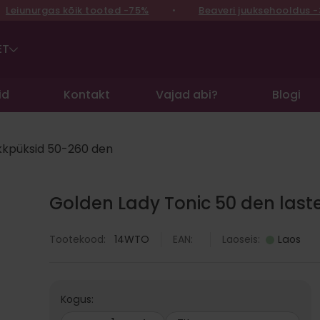
iunurgas kõik tooted -75%
•
Beaveri juuksehooldus -30
ET
id
Kontakt
Vajad abi?
Blogi
kkpüksid 50-260 den
Golden Lady Tonic 50 den last
Laoseis:
Laos
Tootekood:
14WTO
EAN:
Kogus: