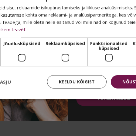
TEADA? 👀
Kastis:
5
d sisu, reklaamide isikupärastamiseks ja liikluse analüüsimiseks.
 kasutamise kohta oma reklaami- ja analüüsipartneritega, kes või
Vegan: Ei
teabega, mille olete neile esitanud või mille nad on kogunud tei
Oma uudiskirjas jagame k
hkem teavet
eksklusiivsemaid eripakku
soodustusi ja infot uudis
Jõudlusküpsised
Reklaamküpsised
Funktsionaalsed
K
küpsised
Liitu meie listiga ja kõik s
postkasti 🤫
Email
KASJU
KEELDU KÕIGIST
NÕUS
Tahan liituda