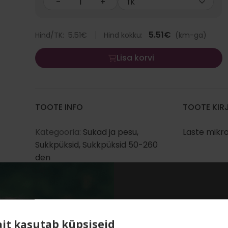
-
+
TK
5.51
€
Hind/TK:
5.51
€
Hind kokku:
(km-ga)
Lisa korvi
TOOTE INFO
TOOTE KIR
Kategooria:
Sukad ja pesu
,
Laste mikro
Sukkpüksid
,
Sukkpüksid 50-260
den
Liik:
sukkpüksid
SALADUST 
Bränd:
Golden Lady
ait kasutab küpsiseid