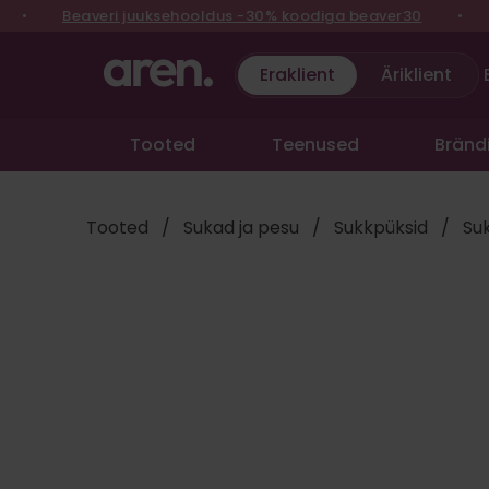
Liigu
•
Beaveri juuksehooldus -30% koodiga beaver30
•
Le
sisu
juurde
Eraklient
Äriklient
Tooted
Teenused
Bränd
Tooted
/
Sukad ja pesu
/
Sukkpüksid
/
Su