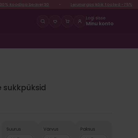
% koodiga beaver30
•
Leiunurgas kõik tooted -75%
•
Logi sisse
Minu konto
e sukkpüksid
Suurus
Värvus
Paksus