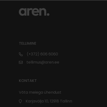
TELLIMINE
(+372) 606 6060
tellimus@aren.ee
KONTAKT
Võta meiega ühendust
Karjavälja 10, 12918 Tallinn