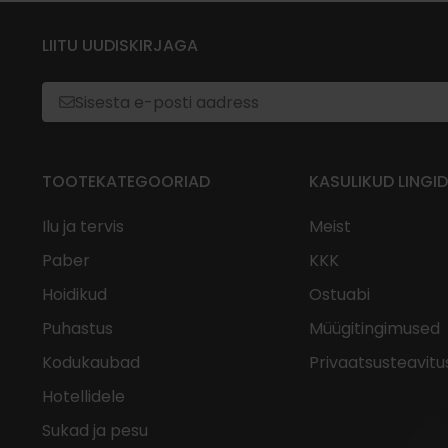
LIITU UUDISKIRJAGA
TOOTEKATEGOORIAD
KASULIKUD LINGID
Ilu ja tervis
Meist
Paber
KKK
Hoidikud
Ostuabi
Puhastus
Müügitingimused
Kodukaubad
Privaatsusteavitu
Hotellidele
Sukad ja pesu