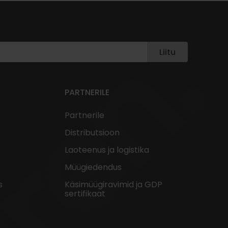
Liitu
PARTNERILE
Partnerile
Distributsioon
Laoteenus ja logistika
Müügiedendus
s
Käsimüügiravimid ja GDP
sertifikaat