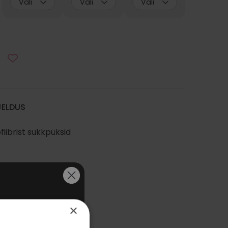
Vali
Vali
Vali
JELDUS
fiibrist sukkpüksid
TAHAD
×