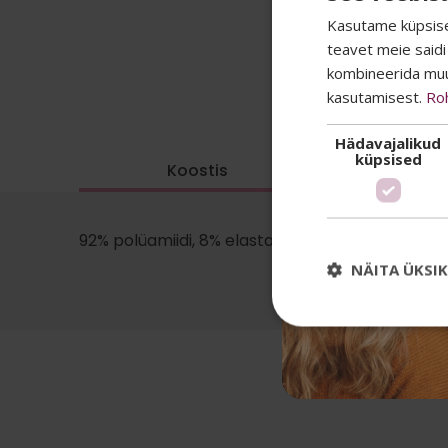
Kasutame küpsisei
teavet meie saidi
kombineerida muu 
kasutamisest.
Ro
Hädavajalikud
küpsised
Koostis
92% polüamiidi, 8% elastaani
NÄITA ÜKSI