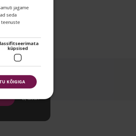
 Samuti jagame
vad seda
e teenuste
õige
misi, parimaid
toodete kohta.
lassifitseerimata
küpsised
ee jõuab Sinu
TU KÕIGIGA
Ei, aitäh