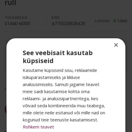
rull
Tootekood:
EAN:
Laoseis:
Laos
STAND M300
4770023628425
×
Kogus:
See veebisait kasutab
-
+
TK
küpsiseid
Juhime tähelepanu, et toodet saab osta kastiga.
Kasutame küpsiseid sisu, reklaamide
isikupärastamiseks ja liikluse
analüüsimiseks. Samuti jagame teavet
6.01
€
Hind kokku:
Hind/TK:
6.01
€
6,01
€
/rl
meie saidi kasutamise kohta oma
(km-ga)
reklaami- ja analüüsipartneritega, kes
SALADUST TAHAD
võivad seda kombineerida muu teabega,
Lisa korvi
mille olete neile esitanud või mille nad on
TEADA? 👀
kogunud teie teenuste kasutamisest.
Rohkem teavet