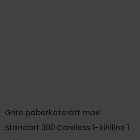
Tork tualettpaber T1 Jumbo 
360 m
8.20
€
LISA KORVI
Grite paberkäterätt maxi
Standart 300 Coreless 1-kihiline 1