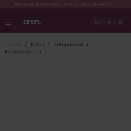
•
Beaveri juuksehooldus -30% koodiga beaver30
•
V
Liigu
sisu
juurde
Tooted
/
Paber
/
Kätepaberid
/
Rullkätepaberid