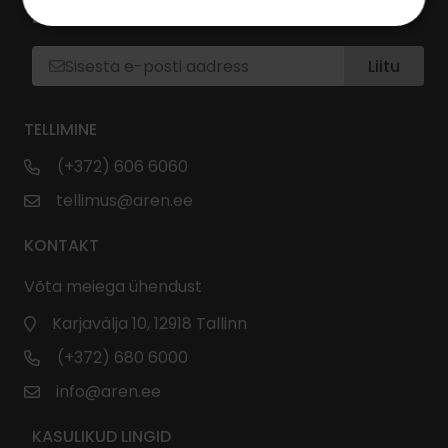
LIITU UUDISKIRJAGA
Liitu
TELLIMINE
(+372) 606 6060
tellimus@aren.ee
KONTAKT
Võta meiega ühendust
Karjavälja 10, 12918 Tallinn
(+372) 680 6000
info@aren.ee
KASULIKUD LINGID