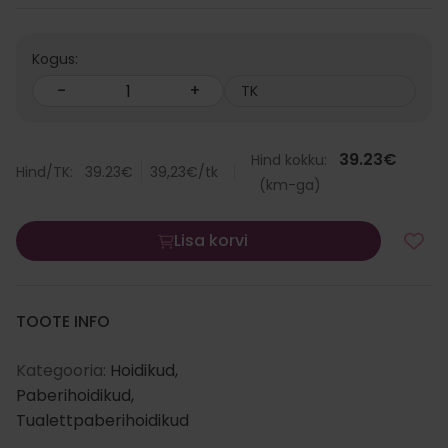
Kogus:
-
+
TK
39.23
€
Hind kokku:
Hind/TK:
39.23
€
39,23
€
/tk
(km-ga)
Lisa korvi
TOOTE INFO
Kategooria:
Hoidikud
,
Paberihoidikud
,
Tualettpaberihoidikud