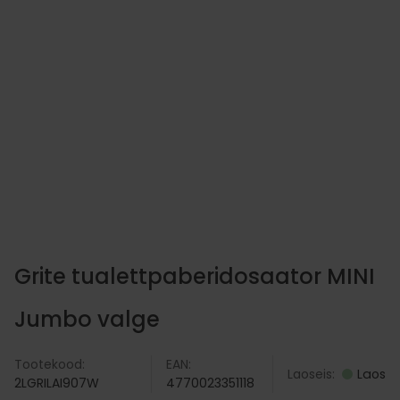
ormula pesugeel Active Clean 5 L
Mayeri Sensit
15.10
€
LISA KORVI
Grite tualettpaberidosaator MINI
Jumbo valge
Tootekood:
EAN:
Laoseis:
Laos
2LGRILAI907W
4770023351118