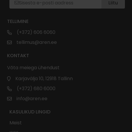
Liitu
TELLIMINE
(+372) 606 6060
tellimus@aren.ee
KONTAKT
Võta meiega ühendust
Karjavälja 10, 12918 Tallinn
(+372) 680 6000
info@aren.ee
KASULIKUD LINGID
Meist