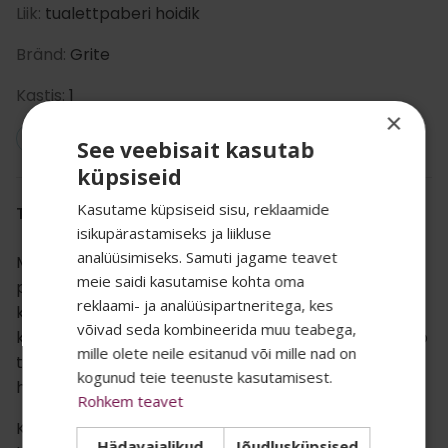
Liik:
tualettpaberi hoidik
Bränd:
Grite
Kastis:
1
×
Vegan: Ei
See veebisait kasutab
küpsiseid
Kasutame küpsiseid sisu, reklaamide
TOOTE KIRJELDUS
isikupärastamiseks ja liikluse
analüüsimiseks. Samuti jagame teavet
MINI Jumbo tualettpaberi dosaator on vastupidav ja
meie saidi kasutamise kohta oma
praktiline lahendus keskmise ja suure
reklaami- ja analüüsipartneritega, kes
SALADUST TAHAD
kasutuskoormusega tualettruumidele. Kompaktne,
võivad seda kombineerida muu teabega,
kuid suure mahutavusega dosaator sobib mini jumbo
mille olete neile esitanud või mille nad on
TEADA? 👀
tüüpi tualettpaberirullidele ning aitab vähendada
kogunud teie teenuste kasutamisest.
hooldusvajadust ja paberi sagedast vahetamist.
Rohkem teavet
Kaasaegse disainiga dosaator sobib hästi
Oma uudiskirjas jagame kõige
Hädavajalikud
Jõudlusküpsised