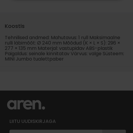
Koostis
Tehnilised andmed: Mahutavus: 1 rull Maksimaalne
rulli läbimõõt: Ø 240 mm Mõõdud (K × L × S): 296 ×
277 × 135 mm Materjal: vastupidav ABS-plastik
Paigaldus: seinale kinnitatav Värvus: valge Süsteem:
MINI Jumbo tualettpaber
LIITU UUDISKIRJAGA