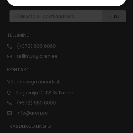
LIITU UUDISKIRJAGA
Liitu
TELLIMINE
(+372) 606 6060
tellimus@aren.ee
KONTAKT
Võta meiega ühendust
Karjavälja 10, 12918 Tallinn
(+372) 680 6000
info@aren.ee
KASULIKUD LINGID