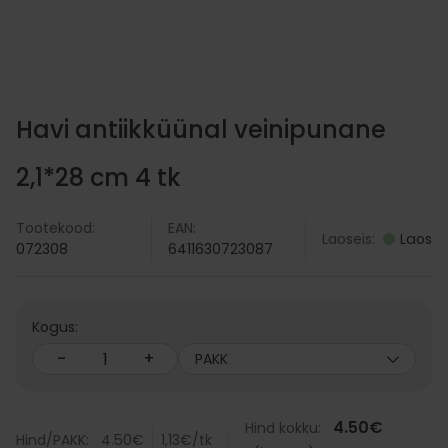
al 30den sukkpüksid
Aveeno Dermexa duši
€
22.51
€
VI
LISA KORVI
Havi antiikküünal veinipunane
2,1*28 cm 4 tk
Tootekood:
EAN:
Laoseis:
Laos
072308
6411630723087
Kogus:
-
+
PAKK
4.50
€
Hind kokku:
Hind/PAKK:
4.50
€
1,13
€
/tk