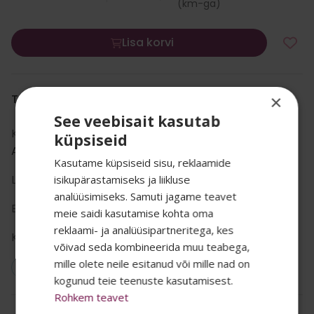
(km-ga)
Lisa korvi
×
TOOTE INFO
See veebisait kasutab
Kategooria:
Kodukaubad
,
Küünlad
,
küpsiseid
Antiikküünlad
Kasutame küpsiseid sisu, reklaamide
Liik:
antiikküünal
isikupärastamiseks ja liikluse
analüüsimiseks. Samuti jagame teavet
Bränd:
Havi
meie saidi kasutamise kohta oma
reklaami- ja analüüsipartneritega, kes
SALADUST TAHAD
Kastis:
10
võivad seda kombineerida muu teabega,
mille olete neile esitanud või mille nad on
Vegan: Ei
TEADA? 👀
kogunud teie teenuste kasutamisest.
Rohkem teavet