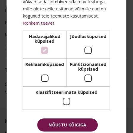
võivad seda kombineerida muu teabega,
mille olete neile esitanud või mille nad on
Liik:
sukkpüksid
TEADA? 👀
kogunud teie teenuste kasutamisest.
Bränd:
Philippe Matignon
Rohkem teavet
Oma uudiskirjas jagame kõige
Kastis:
6
Hädavajalikud
Jõudlusküpsised
küpsised
eksklusiivsemaid eripakkumisi, parimaid
Vegan: Ei
soodustusi ja infot uudistoodete kohta.
Liitu meie listiga ja kõik see jõuab Sinu
Reklaamküpsised
Funktsionaalsed
küpsised
TOOTE KIRJELDUS
postkasti 🤫
Email
Õhukesed sukkpüksid õmblusteta püksiosaga ja
anatoomilise vöökohaga, tagades täiusliku istuvuse
Klassifitseerimata küpsised
Tahan liituda
Ei, aitäh
Koostis
NÕUSTU KÕIGIGA
91% polüamiidi, 11% elastaani.