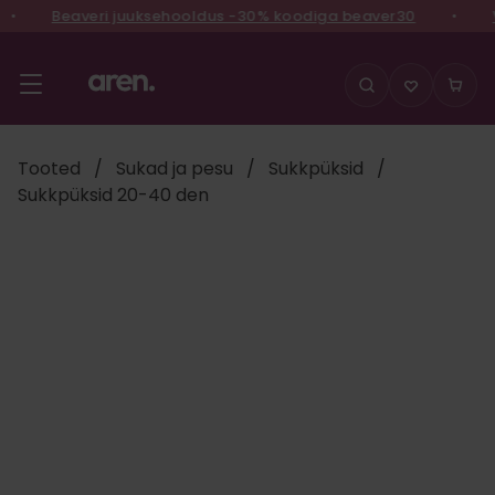
Beaveri juuksehooldus -30% koodiga beaver30
•
Võ
Liigu
sisu
juurde
Tooted
/
Sukad ja pesu
/
Sukkpüksid
/
Sukkpüksid 20-40 den