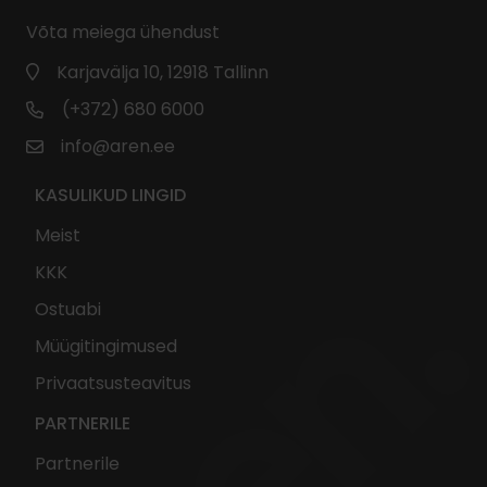
Võta meiega ühendust
Karjavälja 10, 12918 Tallinn
(+372) 680 6000
info@aren.ee
KASULIKUD LINGID
Meist
KKK
Ostuabi
Müügitingimused
Privaatsusteavitus
PARTNERILE
Partnerile