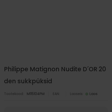
Papstar prügikott 30 L valg
my 30 tk/rull
2.90
€
LISA KORVI
Philippe Matignon Nudite D´OR 20
den sukkpüksid
Tootekood:
M115104PM
EAN:
Laoseis:
Laos