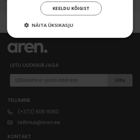
KEELDU KÕIGIST
NÄITA ÜKSIKASJU
LIITU UUDISKIRJAGA
Liitu
TELLIMINE
(+372) 606 6060
tellimus@aren.ee
KONTAKT