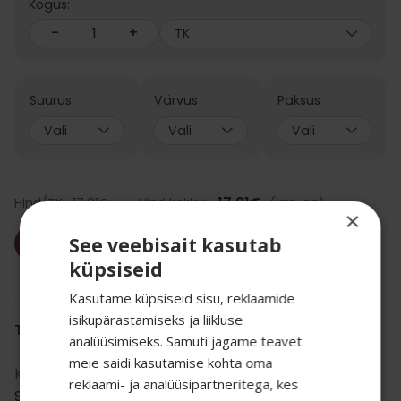
Kogus:
-
+
TK
Suurus
Värvus
Paksus
Vali
Vali
Vali
17.91
€
Hind/TK:
17.91
€
Hind kokku:
(km-ga)
×
Lisa korvi
See veebisait kasutab
küpsiseid
Kasutame küpsiseid sisu, reklaamide
isikupärastamiseks ja liikluse
TOOTE INFO
analüüsimiseks. Samuti jagame teavet
meie saidi kasutamise kohta oma
Kategooria:
Sukad ja pesu
,
reklaami- ja analüüsipartneritega, kes
SALADUST TAHAD
Sukkpüksid
,
Sukkpüksid 20-40 den